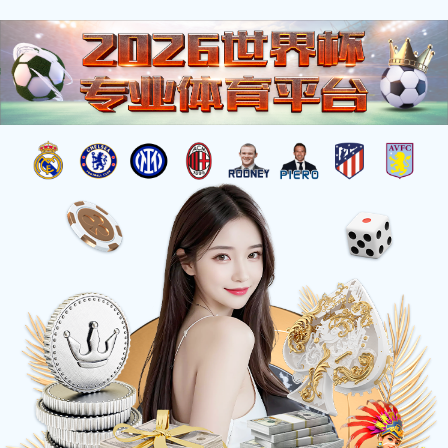
网站首页
关于压球平台
公司简介
企业文化
资质荣誉
发展历程
产品中心
广东养猪设备
广东母猪产床
广东漏粪板
广东饲料机
广东料槽
广东配件
荣誉资质
案例展示
案例分类
销售网络
新闻中心
公司新闻
行业资讯
技术资讯