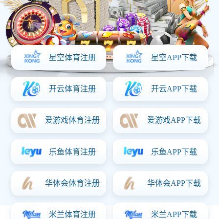
在线留言
联系压球平台
联系压球平台
全站搜索
广东养猪设备
广东养猪设备厂家
广东母猪产床
欢迎访问压球平台
热推信息
|
企业分站
|
网站地图
|
RSS
|
XML
压球平台服务热线：
0373-4091-875
139-3736-3387
网站首页
关于压球平台
公司简介
企业文化
资质荣誉
发展历程
产品中心