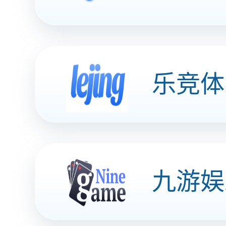
猪饲料粉碎机
立式饲料机
饲料搅拌机
塑料料槽
猪用料槽