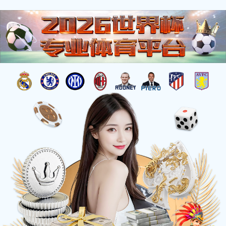
网站首页
关于压球平台
产品中心
荣誉资质
案例展示
销售网络
新闻中心
在线留言
联系压球平台
公司简介
公司简介
企业文化
资质荣誉
发展历程
公司简介
河南省压球平台机械设备有限公司位于素有“农
业机械之乡“的卫辉汲城。我厂毗邻107国道，新濮