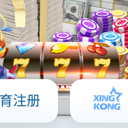
母猪产床的人工干预需求？
于提高养殖效率和保障母猪、仔猪健康至关重要。模块化组装作为一种创
..