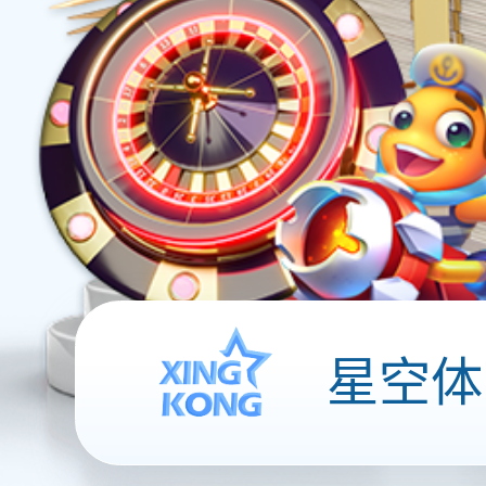
母猪限位栏价格
联系压球平台
Contact Us
压球平台
联系人：周经理 王经理
手机：13937363387/13937395381
电话：0373-4091875
传真：0373-4091850
网址：www.hnmufa.com
地址：河南新乡107国道646公里处（汲城开发区)
如何通过模块化组装来降低
2025-04-02 16:38:50
在现代化养猪生产中，母猪产床的设计与构建对
具体可从以下几个方面实现：一、标准化模块设计.
More +