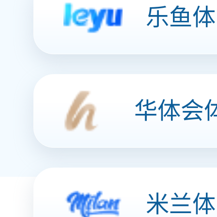
菜单
网站首页
关于压球平台
产品中心
荣誉资质
案例展示
销
公司官网
手机：13937363387
电话：0373-4091875
网址：www.yangzhushebei.com
地址：河南新乡107国道646公里处（汲城开发区)
Copyright ? 压球平台
豫ICP备20002667号-2豫ICP备20002667号-3
主要从事于
养猪设备
,
养猪设备厂家
,
母猪产床
, 欢迎来电
营业执照信息公示
技术支持：
华企祥云
豫公网安备41078102000238
主营城市：
山西
江苏
安徽
江西
山东
湖南
广东
四川
贵
服务热线
13937363387
在线留言
在线客服