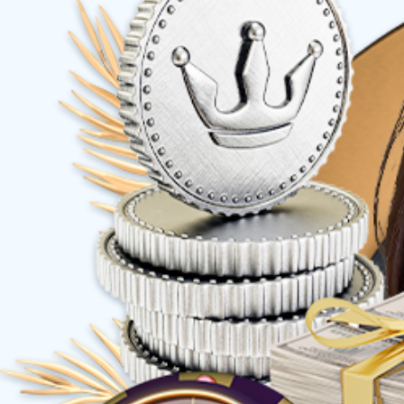
母猪产床为何能增加小猪的存活率
母猪产床的使用方法
简单谈谈养猪设备的行业前景和母猪产床的优势
复合板母猪产床的使用须知事项
母猪产床设备哪家好？选择产床需注意哪些问题
复合板母猪产床与普通产床的有什么不同之处
热门关键词
Keywords
养猪设备
养猪设备厂家
母猪产床
复合漏粪板
水泥漏粪板
漏粪板
不锈钢料槽
饲料机
母猪保育床
双体母猪产床
产床定位栏价格
母猪限位栏价格