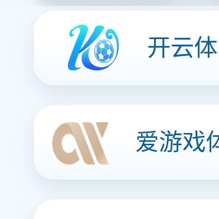
案例
案例
案例
案例
案例
案例