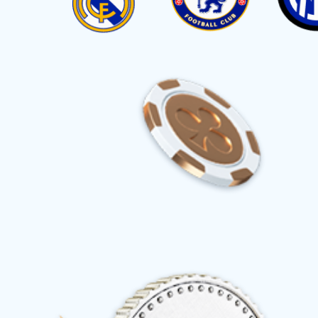
荣誉资质
案例展示
案例分类
销售网络
新闻中心
公司新闻
行业资讯
技术资讯
在线留言
联系压球平台
联系压球平台
案例展示
当前位置：
首页
>
案例中心
>
案例分类
案例中心
Case
案例分类
推荐新闻
Recommend