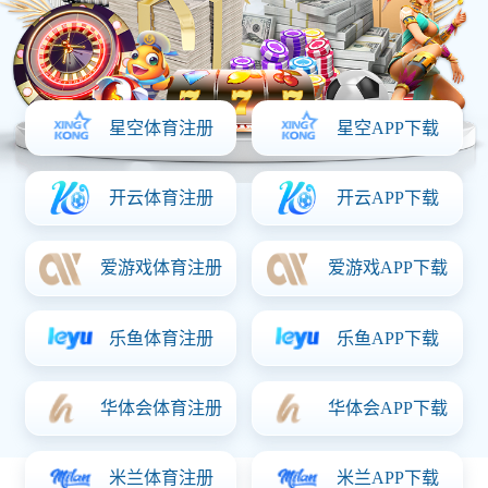
在线留言
联系压球平台
联系压球平台
全站搜索
养猪设备
养猪设备厂家
母猪产床
欢迎访问压球平台
热推信息
|
企业分站
|
网站地图
|
RSS
|
XML
压球平台服务热线：
0373-4091-875
139-3736-3387
网站首页
关于压球平台
公司简介
企业文化
资质荣誉
发展历程
产品中心