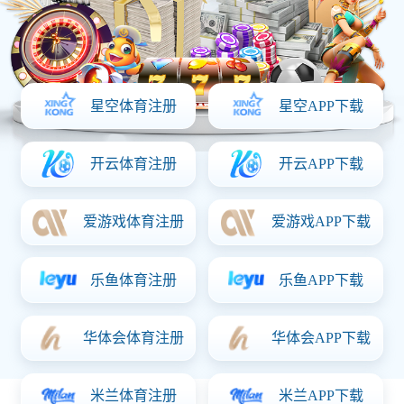
在线留言
联系压球平台
联系压球平台
全站搜索
养猪设备
养猪设备厂家
母猪产床
欢迎访问压球平台
热推信息
|
企业分站
|
网站地图
|
RSS
|
XML
压球平台服务热线：
0373-4091-875
139-3736-3387
网站首页
关于压球平台
公司简介
企业文化
资质荣誉
发展历程
产品中心