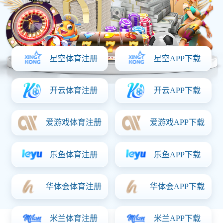
在线留言
联系压球平台
联系压球平台
全站搜索
养猪设备
养猪设备厂家
母猪产床
欢迎访问压球平台
热推信息
|
企业分站
|
网站地图
|
RSS
|
XML
压球平台服务热线：
0373-4091-875
139-3736-3387
网站首页
关于压球平台
公司简介
企业文化
资质荣誉
发展历程
产品中心