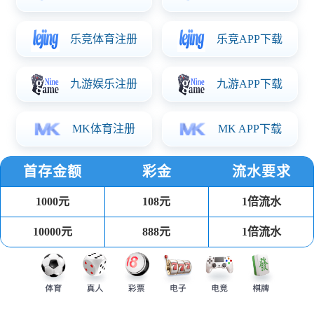
养猪设备
母猪产床
漏粪板
饲料机
料槽
配件
荣誉资质
案例展示
案例分类
销售网络
新闻中心
公司新闻
行业资讯
技术资讯
在线留言
联系压球平台
联系压球平台
新闻资讯
当前位置：
首页
>
新闻中心
>
公司新闻