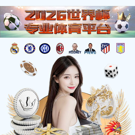
网站首页
关于压球平台
公司简介
企业文化
资质荣誉
发展历程
产品中心
安徽养猪设备
安徽母猪产床
安徽漏粪板
安徽饲料机
安徽料槽
安徽配件
荣誉资质
案例展示
案例分类
销售网络
新闻中心
公司新闻
行业资讯
技术资讯