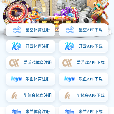
在线留言
联系压球平台
联系压球平台
全站搜索
安徽养猪设备
安徽养猪设备厂家
安徽母猪产床
欢迎访问压球平台
热推信息
|
企业分站
|
网站地图
|
RSS
|
XML
压球平台服务热线：
0373-4091-875
139-3736-3387
网站首页
关于压球平台
公司简介
企业文化
资质荣誉
发展历程
产品中心