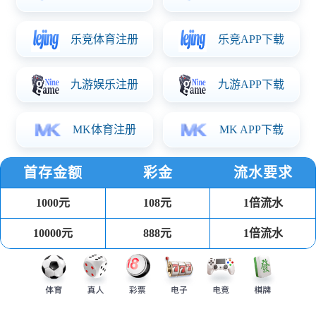
安徽养猪设备
安徽母猪产床
安徽漏粪板
安徽饲料机
安徽料槽
安徽配件
荣誉资质
案例展示
案例分类
销售网络
新闻中心
公司新闻
行业资讯
技术资讯
在线留言
联系压球平台
联系压球平台
热门搜索：
安徽养猪设备
安徽养猪设备厂家
安徽母猪产床