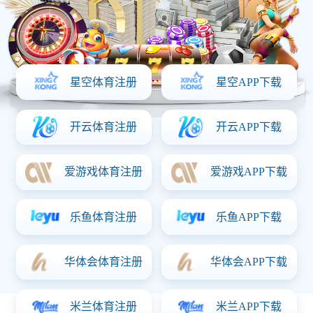
饲料搅拌机
多功能搅拌器
猪饲料搅拌机
猪饲料粉碎机
立式饲料机
饲料搅拌机