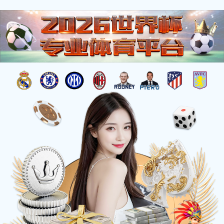
网站首页
关于压球平台
产品中心
荣誉资质
案例展示
销售网络
新闻中心
在线留言
联系压球平台
产品中心
养猪设备
母猪产床
漏粪板
饲料机
料槽
配件
产品中心
>
饲料机