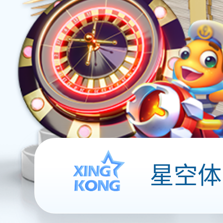
母猪保育床
双体母猪产床
产床定位栏价格
母猪限位栏价格
联系压球平台
Contact Us
压球平台
联系人：周经理 王经理
手机：13937363387/13937395381
电话：0373-4091875
传真：0373-4091850
网址：www.hnmufa.com
地址：河南新乡107国道646公里处（汲城开发区)
养猪专用不锈钢料槽