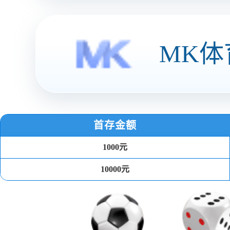
服务热线
13937363387
在线留言
在线客服
TOP
在线客服
x
在线客服
20:31
您好，很高兴为您服务！
在线客服
20:31
您好，可以留下您的手机电话吗？