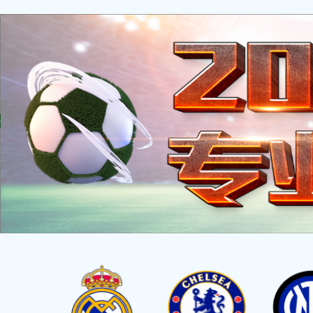
欢迎访问压球平台
热推信息
|
企业分站
|
网站地图
|
RSS
|
XML
压球平台服务热线：
0373-4091-875
139-3736-3387
网站首页
关于压球平台
公司简介
企业文化
资质荣誉
发展历程
产品中心
养猪设备
母猪产床
漏粪板
饲料机
料槽
配件