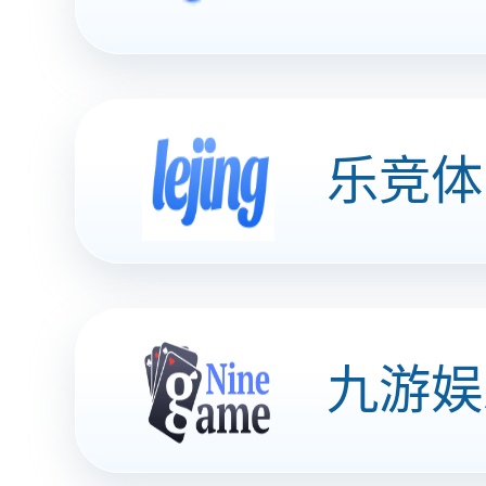
1
2
3
4
5
1/5
下一页
菜单
网站首页
关于压球平台
产品中心
荣誉资质
案例展示
销
公司官网
手机：13937363387
电话：0373-4091875
网址：www.yangzhushebei.com
地址：河南新乡107国道646公里处（汲城开发区)
Copyright ? 压球平台
豫ICP备20002667号-2豫ICP备20002667号-3
主要从事于
养猪设备
,
养猪设备厂家
,
母猪产床
, 欢迎来电
营业执照信息公示
技术支持：
华企祥云
豫公网安备41078102000238
主营城市：
山西
江苏
安徽
江西
山东
湖南
广东
四川
贵