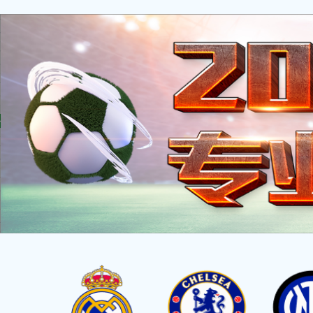
欢迎访问压球平台
热推信息
|
企业分站
|
网站地图
|
RSS
|
XML
压球平台服务热线：
0373-4091-875
139-3736-3387
网站首页
关于压球平台
公司简介
企业文化
资质荣誉
发展历程
产品中心
养猪设备
母猪产床
漏粪板
饲料机
料槽
配件