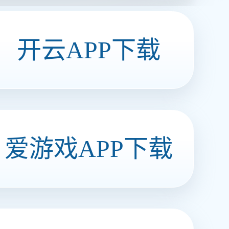
式均匀出料，以及自动调节功能，另外附加饮水设备，让
喂工具的对照组，干湿料槽的有组生长速度明显增加。
，中心直杆穿过垂直料管，下端有放料挡杆，料斗中放入
杆放料，直到吃饱。极大地减轻了饲养员劳动强度，避免