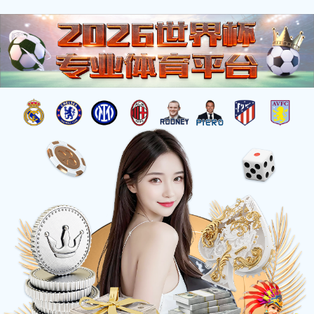
网站首页
关于压球平台
公司简介
企业文化
资质荣誉
发展历程
产品中心
养猪设备
母猪产床
漏粪板
饲料机
料槽
配件
荣誉资质
案例展示
案例分类
销售网络
新闻中心
公司新闻
行业资讯
技术资讯